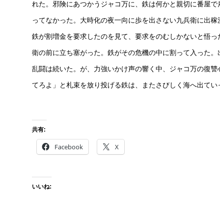
れた。邪険にあつかうジャコ万に、鉄は何かと親切に番屋で
ってなかった。大時化の夜一向に歩を出さない九兵衛に出稼
鉄が割増金を要求したのを見て、要求をのむしかないと悟っ
衛の前に立ち塞がった。鉄がその危機の中に割って入った。
乱闘は続いた。が、力強いかけ声の響く中、ジャコ万の復讐
てろよ」と札束を放り投げる鉄は、またさびしく海へ出てい
共有:
Facebook
X
いいね: