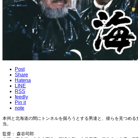
Post
Share
Hatena
LINE
RSS
feedly
Pin it
note
本州と北海道の間にトンネルを掘ろうとする男達と、彼らを見つめる
当。
監督： 森谷司郎