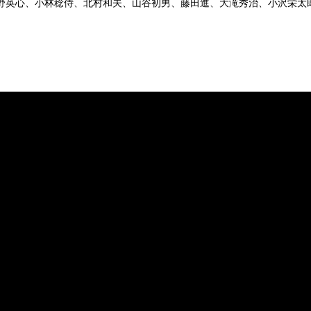
野英心、小林稔侍、北村和夫、山谷初男、藤田進、大滝秀治、小沢栄太