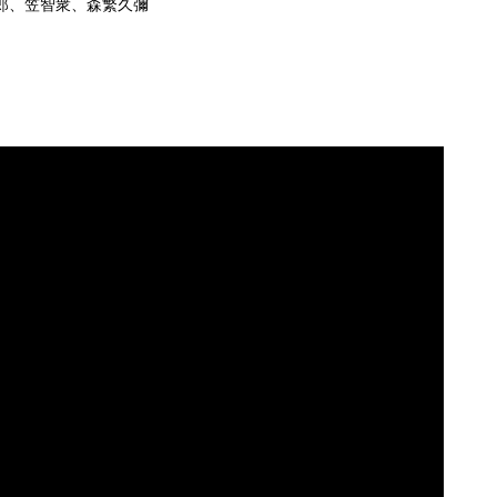
郎、笠智衆、森繁久彌