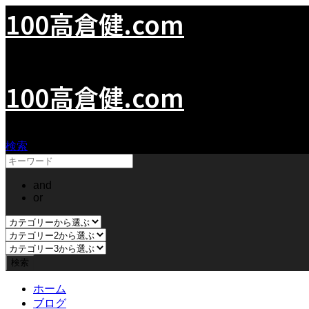
100高倉健.com
100KenTakakura.com
100高倉健.com
検索
and
or
ホーム
ブログ