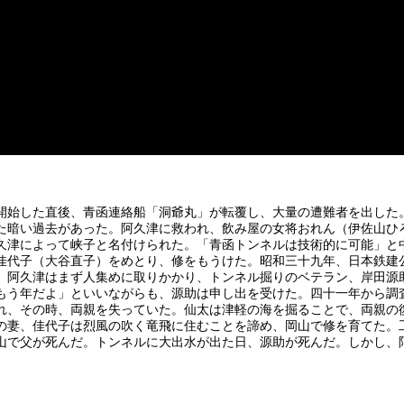
開始した直後、青函連絡船「洞爺丸」が転覆し、大量の遭難者を出した
た暗い過去があった。阿久津に救われ、飲み屋の女将おれん（伊佐山ひ
久津によって峡子と名付けられた。「青函トンネルは技術的に可能」と
佳代子（大谷直子）をめとり、修をもうけた。昭和三十九年、日本鉄建
。阿久津はまず人集めに取りかかり、トンネル掘りのベテラン、岸田源
もう年だよ」といいながらも、源助は申し出を受けた。四十一年から調
れ、その時、両親を失っていた。仙太は津軽の海を掘ることで、両親の
の妻、佳代子は烈風の吹く竜飛に住むことを諦め、岡山で修を育てた。
山で父が死んだ。トンネルに大出水が出た日、源助が死んだ。しかし、