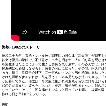
海峡 (1982)のストーリー
昭和二十九年、青函トンネル技術調査団の阿久津（高倉健）が調査を
彼女は福井の旅館で、不注意から出火を招き十一人の泊り客を死なせ
を誕生させたことによって生きる勇気を取り戻す。その赤ん坊は、阿
軽海峡に心を残しながらも、故郷の岡山に戻った。その間、阿久津は
向う。所長、浜口圭介以下、二十五名のトンネル男が函館に集結した
がけた源助が参加すれば、彼を慕うトンネル男たちが追いて来る。「
が応募してきた。仙太は、母の腕に抱かれ洞爺丸から浜に打ち上げら
代の男が集まり、彼らを、おれん、多恵、峡子が見まもった。阿久津
なっていた。そして、阿久津がトンネルと戦っている間に、故郷の岡
抜ける日が目前に迫っている。
共有: