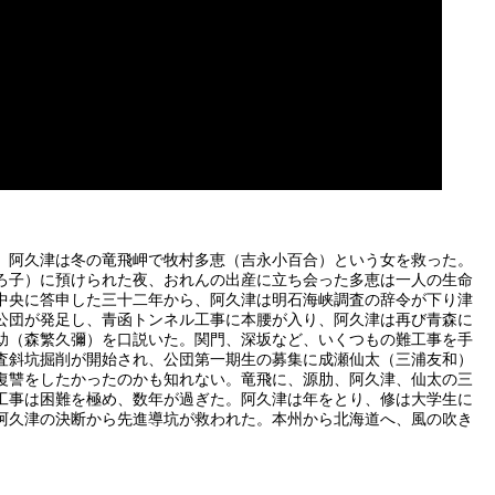
。阿久津は冬の竜飛岬で牧村多恵（吉永小百合）という女を救った。
ろ子）に預けられた夜、おれんの出産に立ち会った多恵は一人の生命
中央に答申した三十二年から、阿久津は明石海峡調査の辞令が下り津
公団が発足し、青函トンネル工事に本腰が入り、阿久津は再び青森に
助（森繁久彌）を口説いた。関門、深坂など、いくつもの難工事を手
査斜坑掘削が開始され、公団第一期生の募集に成瀬仙太（三浦友和）
復讐をしたかったのかも知れない。竜飛に、源肋、阿久津、仙太の三
工事は困難を極め、数年が過ぎた。阿久津は年をとり、修は大学生に
阿久津の決断から先進導坑が救われた。本州から北海道へ、風の吹き