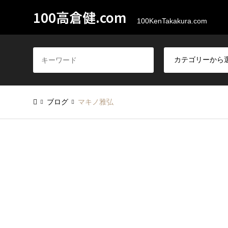
100高倉健.com
100KenTakakura.com
ブログ
マキノ雅弘