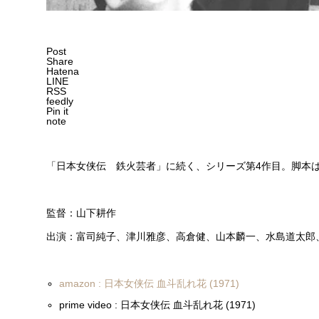
Post
Share
Hatena
LINE
RSS
feedly
Pin it
note
「日本女侠伝 鉄火芸者」に続く、シリーズ第4作目。脚本
監督：山下耕作
出演：富司純子、津川雅彦、高倉健、山本麟一、水島道太郎
amazon : 日本女侠伝 血斗乱れ花 (1971)
prime video : 日本女侠伝 血斗乱れ花 (1971)