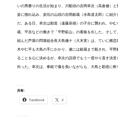
いの男勝りの生活が始まり、川船頭の吉岡幸次（高倉健）と
姿に惚れ込み、炭坑の山頭の吉岡銀蔵（水島道太郎）に紹介
だ。ある日、幸次は勘造（遠藤辰雄）の子分に襲われ、やむ
蔵、平吉などの働きで「平野鉱山」の看板を出した。そして
組んだ芦屋の問屋組合長大島儀十（大木実）は、ていに横恋
木や仁平も大島の手にかかり、遂には銀蔵まで殺され、平野
ることを心に決めるが、幸次の説得でもう一度やり直す決意
向った。幸次は、拳銃で傷を負いながらも、大島と勘造に斬
共有:
Facebook
X