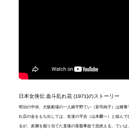
日本女侠伝 血斗乱れ花 (1971)のストーリー
明治の中頃、大阪船場の一人娘平野てい（富司純子）は婿養
れ店の金をもち出しては、友達の平吉（山本麟一）と組んで
るが、炭層を掘り当てた直後の落盤事故で息絶える。ていは